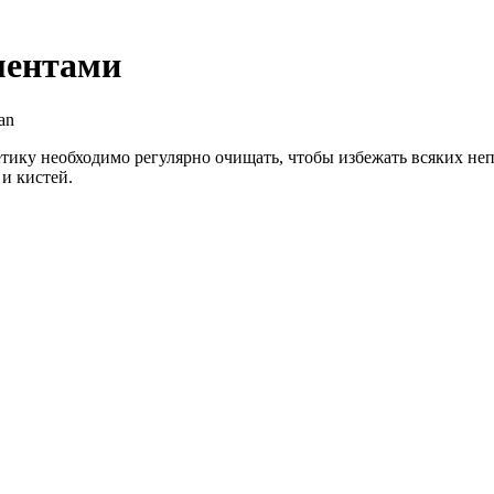
ментами
an
етику необходимо регулярно очищать, чтобы избежать всяких н
и кистей.