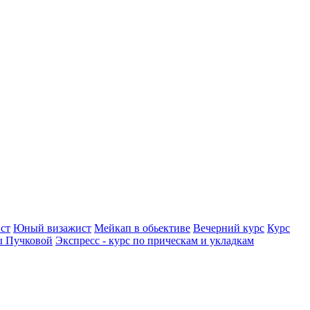
ст
Юный визажист
Мейкап в обьективе
Вечерний курс
Курс
ы Пучковой
Экспресс - курс по прическам и укладкам