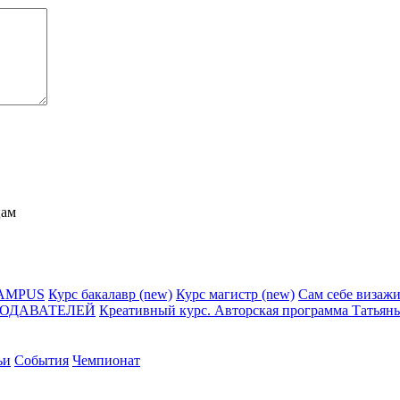
цам
CAMPUS
Курс бакалавр (new)
Курс магистр (new)
Сам себе визажи
ПОДАВАТЕЛЕЙ
Креативный курс. Авторская программа Татьян
ьи
События
Чемпионат