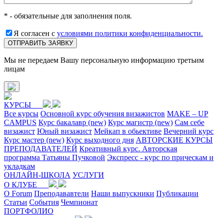
* - обязательные для заполнения поля.
Я согласен с
условиями политики конфиденциальности.
ОТПРАВИТЬ ЗАЯВКУ
Мы не передаем Вашу персональную информацию третьим
лицам
КУРСЫ
Все курсы
Основной курс обучения визажистов
MAKE – UP
CAMPUS
Курс бакалавр (new)
Курс магистр (new)
Сам себе
визажист
Юный визажист
Мейкап в обьективе
Вечерний курс
Курс мастер (new)
Курс выходного дня
АВТОРСКИЕ КУРСЫ
ПРЕПОДАВАТЕЛЕЙ
Креативный курс. Авторская
программа Татьяны Пучковой
Экспресс - курс по прическам и
укладкам
ОНЛАЙН-ШКОЛА
УСЛУГИ
О КЛУБЕ
O Forum
Преподававтели
Наши выпускники
Публикации
Статьи
События
Чемпионат
ПОРТФОЛИО